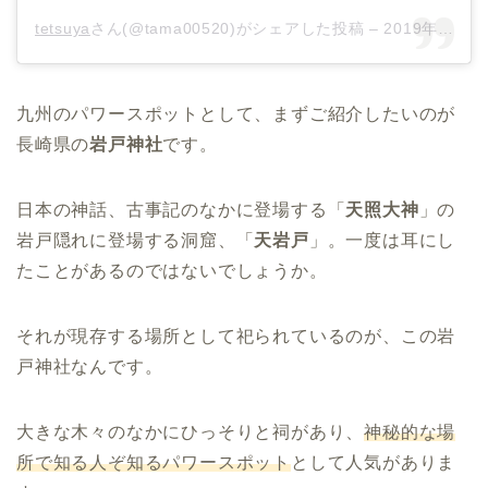
tetsuya
さん(@tama00520)がシェアした投稿 –
2019年10月月5日午前2時54分PDT
九州のパワースポットとして、まずご紹介したいのが
長崎県の
岩戸神社
です。
日本の神話、古事記のなかに登場する「
天照大神
」の
岩戸隠れに登場する洞窟、「
天岩戸
」。一度は耳にし
たことがあるのではないでしょうか。
それが現存する場所として祀られているのが、この岩
戸神社なんです。
大きな木々のなかにひっそりと祠があり、
神秘的な場
所で知る人ぞ知るパワースポット
として人気がありま