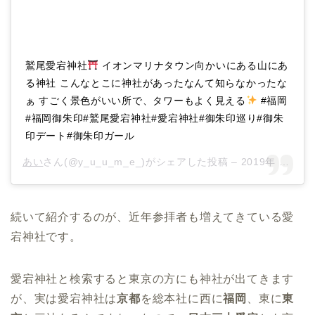
鷲尾愛宕神社
イオンマリナタウン向かいにある山にあ
る神社 こんなとこに神社があったなんて知らなかったな
ぁ すごく景色がいい所で、タワーもよく見える
#福岡
#福岡御朱印#鷲尾愛宕神社#愛宕神社#御朱印巡り#御朱
印デート#御朱印ガール
あい
さん(@y_u_u_m_e_)がシェアした投稿 –
2019年 8月月19日午後10時48分PDT
続いて紹介するのが、近年参拝者も増えてきている愛
宕神社です。
愛宕神社と検索すると東京の方にも神社が出てきます
が、実は愛宕神社は
京都
を総本社に西に
福岡
、東に
東