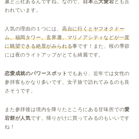
京
と三社あるんですね。なので、
日本三大愛宕
とも言
われています。
人気の理由の１つには、
高台に行くとヤフオクドー
ム、福岡タワー、玄界灘、マリノアシティなどが一度
に眺望できる絶景がみられる
事です！また、桜の季節
には夜のライトアップがとても綺麗です。
恋愛成就のパワースポット
でもあり、近年では女性の
参拝客もかなり多いです。女子旅で訪れてみるのも良
さそうです。
また参拝後は境内を降りたところにある甘味所での
愛
宕餅が人気
です。帰りがけに買ってみるのもいいです
ね！