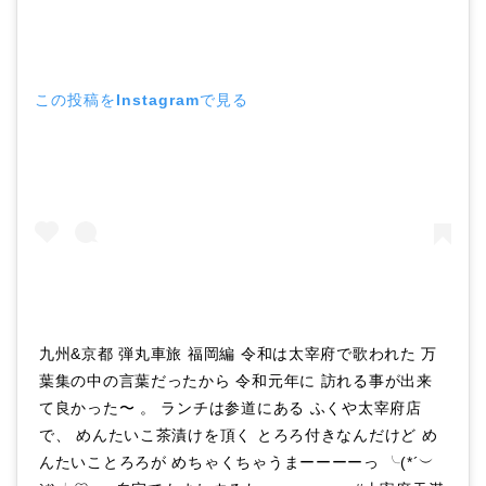
この投稿をInstagramで見る
九州&京都 弾丸車旅 福岡編 令和は太宰府で歌われた 万
葉集の中の言葉だったから 令和元年に 訪れる事が出来
て良かった〜 。 ランチは参道にある ふくや太宰府店
で、 めんたいこ茶漬けを頂く とろろ付きなんだけど め
んたいことろろが めちゃくちゃうまーーーーっ ╰(*´︶