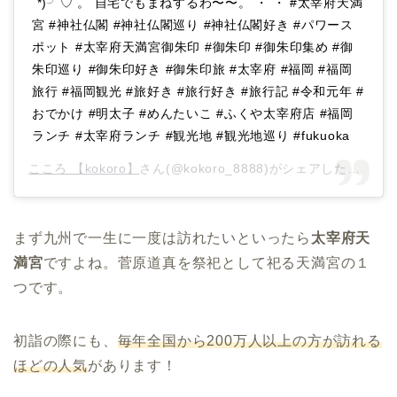
`*)╯♡ 。 自宅でもまねするわ〜〜。 ・ ・ #太宰府天満
宮 #神社仏閣 #神社仏閣巡り #神社仏閣好き #パワース
ポット #太宰府天満宮御朱印 #御朱印 #御朱印集め #御
朱印巡り #御朱印好き #御朱印旅 #太宰府 #福岡 #福岡
旅行 #福岡観光 #旅好き #旅行好き #旅行記 #令和元年 #
おでかけ #明太子 #めんたいこ #ふくや太宰府店 #福岡
ランチ #太宰府ランチ #観光地 #観光地巡り #fukuoka
こころ 【kokoro】
さん(@kokoro_8888)がシェアした投稿 –
まず九州で一生に一度は訪れたいといったら
太宰府天
満宮
ですよね。菅原道真を祭祀として祀る天満宮の１
つです。
初詣の際にも、
毎年全国から200万人以上の方が訪れる
ほどの人気
があります！