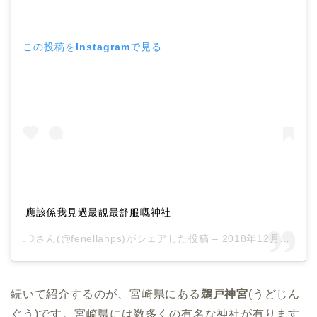
この投稿をInstagramで見る
應該係我見過最靚最舒服嘅神社
.☽
さん(@fenellahps)がシェアした投稿 –
2018年12月月23日午前6時29分PST
続いて紹介するのが、宮崎県にある
鵜戸神宮
(うどじん
ぐう)です。宮崎県には数多くの有名な神社が有ります