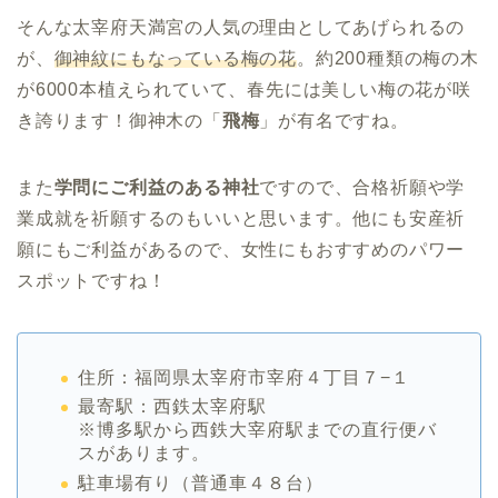
そんな太宰府天満宮の人気の理由としてあげられるの
が、
御神紋にもなっている梅の花
。約200種類の梅の木
が6000本植えられていて、春先には美しい梅の花が咲
き誇ります！御神木の「
飛梅
」が有名ですね。
また
学問にご利益のある神社
ですので、合格祈願や学
業成就を祈願するのもいいと思います。他にも安産祈
願にもご利益があるので、女性にもおすすめのパワー
スポットですね！
住所：福岡県太宰府市宰府４丁目７−１
最寄駅：西鉄太宰府駅
※博多駅から西鉄大宰府駅までの直行便バ
スがあります。
駐車場有り（普通車４８台）