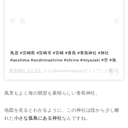
鳥居 #宮崎県 #宮崎市 #宮崎 #青島 #青島神社 #神社
#aoshima #aoshimashrine #shrine #miyazaki #空 #海
青島神社【公式】
さん(@aoshimajinja)がシェアした投稿 –
2
風景もよく海の眺望も素晴らしい青島神社。
地図を見るとわかるように、この神社は陸から少し離
れた
小さな孤島にある神社
なんですね。