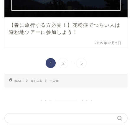
【春に旅行する方必見！】花粉症でつらい人は
避粉地ツアーに参加しよう！
2019年12月5日
...
1
2
5
HOME
楽しみ方
一人旅