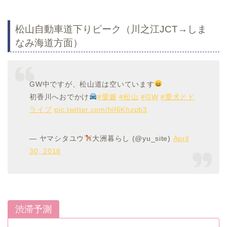
松山自動車道下りピーク（川之江JCT→しま
なみ海道方面）
GW中ですが、松山道は空いています
初香川へおでかけ
#愛媛
#松山
#GW
#愛犬とド
ライブ
pic.twitter.com/hif6Khzpb3
— ヤマシタユウ
大洲暮らし (@yu_site)
April
30, 2018
渋滞予測