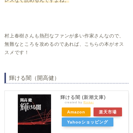
レスなく読めるんですよね。
村上春樹さんも熱烈なファンが多い作家さんなので、
無難なところを攻めるのであれば、こちらの本がオス
スメです！
輝ける闇（開高健）
輝ける闇 (新潮文庫)
created by
Rinker
Amazon
楽天市場
Yahooショッピング