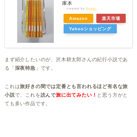
庫本
created by
Rinker
Amazon
楽天市場
Yahooショッピング
まず紹介したいのが、沢木耕太郎さんの紀行小説であ
る「
深夜特急
」です。
これは
旅好きの間では定番とも言われるほど有名な旅
小説
で、これを
読んで
旅に出てみたい！
と思う方がと
ても多い作品です。